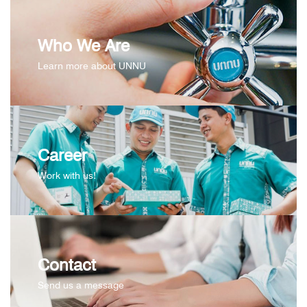
Who We Are
Learn more about UNNU
Career
Work with us!
Contact
Send us a message