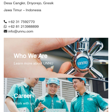
Desa Cangkir, Driyorejo, Gresik
Jawa Timur – Indonesia
+62 31 7592770
+62 81 213988899
info@unnu.com
Who We Are
Learn more about UNNU
Career
Work with us!