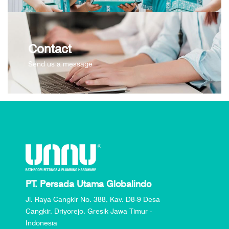
Contact
Send us a message
PT. Persada Utama Globalindo
Jl. Raya Cangkir No. 388, Kav. D8-9 Desa
Cangkir, Driyorejo, Gresik Jawa Timur -
Indonesia